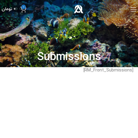
0
0
تومان
Submissions
[RM_Front_Submissions]