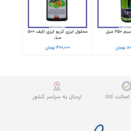
۲۵ میل
محلول ایزی کربو ایزی لایف 500
محلول ن
میل
80
تومان
460,000
تومان
0
صالت کالا
ارسال به سراسر کشور