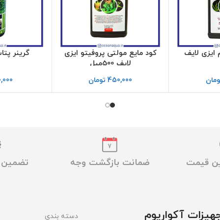
 ایزی لایف
کود مایع مولتی پروفیتو ایزی
گرینر پتاسیم ۰
لایف 500میل
ومان
450,000
تومان
,000
ین قیمت
ضمانت بازگشت وجه
تضمین ا
هیزات آکواریوم
دسته بندی