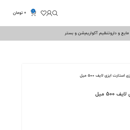
0
0
تومان
مایع و دارو
تنظیم آکواریم
شن و بستر
استارت ایزی لایف 500 میل
500 میل