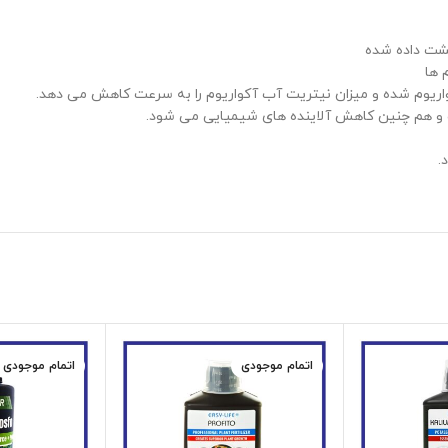
🔹️ترکیب فوق
🔹️
🔹️محلول ایزی استارت باعث تسریع در افزایش باکتری مفید آکواریو
🔹️باعث کاهش تاثیرات باکتری های مضر و فلزات

اتمام موجودی
اتمام موجودی