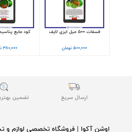
فسفات 500 میل ایزی لایف
کود مایع پتاسیم
500,000
تومان
380,000
ت
ارسال سریع
تضمین بهتر
اوشن آکوا | فروشگاه تخصصی لوازم و تج