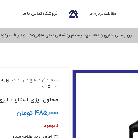
مقالات
درباره ما
فروشگاه
تماس با ما
سیژن رسانی
بخاری و دماسنج
سیستم روشنایی
غذای ماهی
مدیا و ابر فیلتر
کود 
خانه
کود مایع دارو
محلول ایزی 
محلول ایزی استارت ایزی لایف 
485,000
تومان
ناموجود
افزودن به علاقه مندی