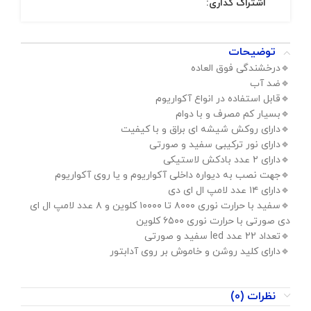
اشتراک گذاری:
توضیحات
🔹️درخشندگی فوق العاده
🔹️ضد آب
🔹️قابل استفاده در انواع آکواریوم
🔹️بسیار کم مصرف و با دوام
🔹️دارای روکش شیشه ای براق و با کیفیت
🔹️دارای نور ترکیبی سفید و صورتی
🔹️دارای ۲ عدد بادکش لاستیکی
🔹️جهت نصب به دیواره داخلی آکواریوم و یا روی آکواریوم
🔹️دارای ۱۴ عدد لامپ ال ای دی
🔹️سفید با حرارت نوری ۸۰۰۰ تا ۱۰۰۰۰ کلوین و ۸ عدد لامپ ال ای
دی صورتی با حرارت نوری ۶۵۰۰ کلوین
🔹️تعداد 22 عدد led سفید و صورتی
🔹️دارای کلید روشن و خاموش بر روی آدابتور
نظرات (0)