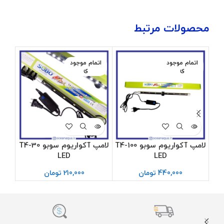
محصولات مرتبط
اتمام موجود
اتمام موجود
ی
ی
لامپ آکواریوم سوبو T4-100
لامپ آکواریوم سوبو T4-30
نو
LED
LED
440,000
تومان
210,000
تومان