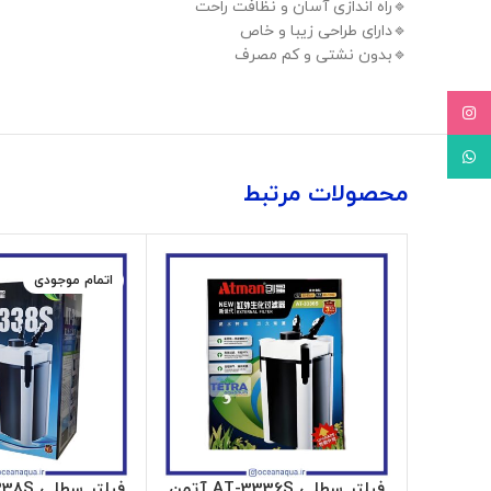
🔹️راه اندازی آسان و نظافت راحت
🔹️دارای طراحی زیبا و خاص
🔹️بدون نشتی و کم مصرف
Instagram
WhatsApp
محصولات مرتبط
اتمام موجودی
فیلتر سطلی AT-3336S آتمن
فیلتر سطلی AT-3338S آتمن