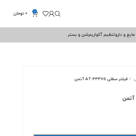
0
0
تومان
مایع و دارو
تنظیم آکواریم
شن و بستر
ی
فیلتر سطلی AT-3337S آتمن