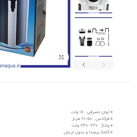
بزرگنمایی تصویر
🔹️توان مصرفی : ۱۸ وات
🔹️فرکانس : ۵۰-۶۰ هرتز
🔹️ولتاژ : ۲۲۰ -۲۴۰ ولت
🔹️کاملا بیصدا و بدون لرزش