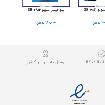
 SB-2811
بیو فیلتر سوبو SB-2812
فیلتر اس
12
تومان
180,000
تومان
0
صالت کالا
ارسال به سراسر کشور