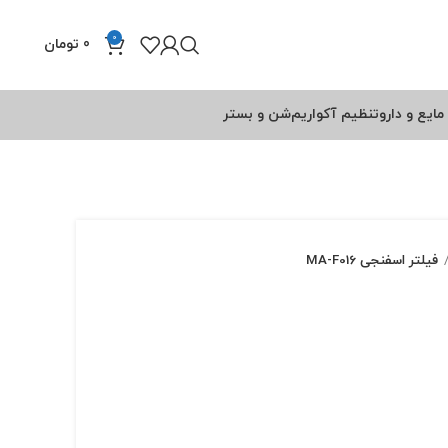
0
0
تومان
مایع و دارو
تنظیم آکواریم
شن و بستر
فیلتر اسفنجی MA-F016