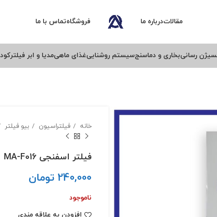
مقالات
درباره ما
فروشگاه
تماس با ما
سیژن رسانی
بخاری و دماسنج
سیستم روشنایی
غذای ماهی
مدیا و ابر فیلتر
کود 
خانه
فیلتراسیون
بیو فیلتر
فیلتر اسفنجی MA-F016
240,000
تومان
ناموجود
افزودن به علاقه مندی