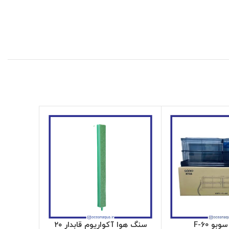
و F-60
سنگ هوا آکواریوم قابدار ۲۰