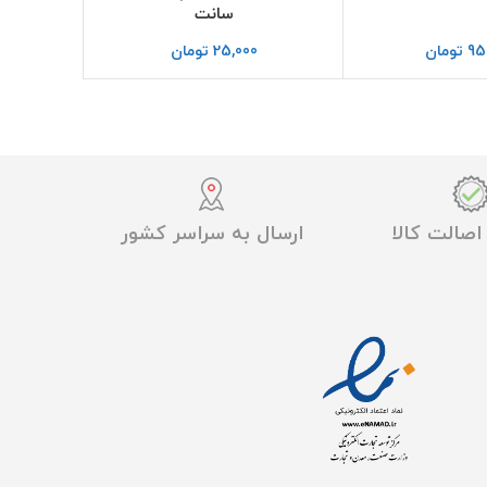
سانت
خ
95
تومان
25,000
تومان
صالت کالا
ارسال به سراسر کشور