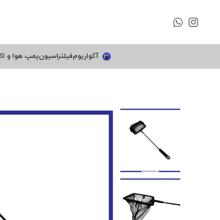
آکواریوم
فیلتراسیون
پمپ هوا و اک