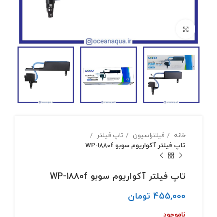
بزرگنمایی تصویر
خانه
فیلتراسیون
تاپ فیلتر
تاپ فیلتر آکواریوم سوبو WP-1880f
تاپ فیلتر آکواریوم سوبو WP-1880f
455,000
تومان
ناموجود