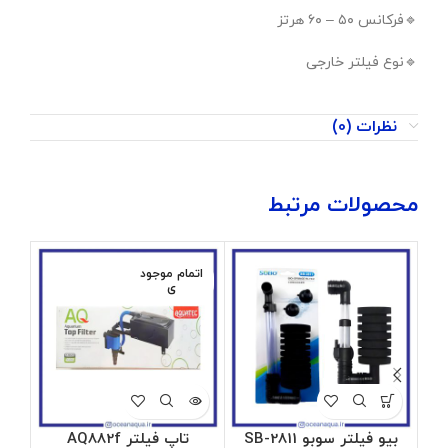
🔹️فرکانس ۵۰ – ۶۰ هرتز
🔹️نوع فیلتر خارجی
نظرات (0)
محصولات مرتبط
اتمام موجود
ات
ی
بیو فیلتر سوبو SB-2811
تاپ فیلتر AQ882f
تاپ