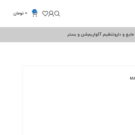
0
0
تومان
مایع و دارو
تنظیم آکواریم
شن و بستر