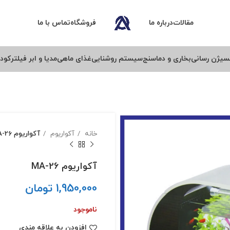
مقالات
درباره ما
فروشگاه
تماس با ما
سیژن رسانی
بخاری و دماسنج
سیستم روشنایی
غذای ماهی
مدیا و ابر فیلتر
کود 
خانه
آکواریوم
آکواریوم MA-26
آکواریوم MA-26
1,950,000
تومان
ناموجود
افزودن به علاقه مندی