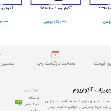
K39
آکواریوم دلسا K500
آکواریوم د
ومان
2,150,000
تومان
50,000
ین قیمت
ضمانت بازگشت وجه
تضمین ا
هیزات آکواریوم
دسته بندی
فروشگاه
ط به آکواریوم برای تمام سلیقه‌ها با بهترین
NEW
مجله اوشن آکوا
ی یک خرید اینترنتی را خواهید داشت. ارسال
درباره ما