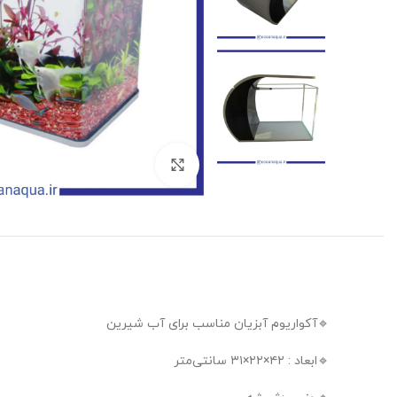
بزرگنمایی تصویر
🔹️آکواریوم آبزیان مناسب برای آب شیرین
🔹️ابعاد : ۴۲×۲۲×۳۱ سانتی‌متر