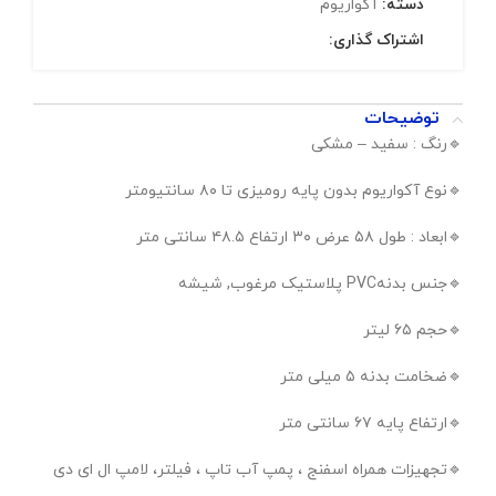
دسته:
آکواریوم
اشتراک گذاری:
توضیحات
🔹️رنگ : سفید – مشکی
🔹️نوع آکواریوم بدون پایه رومیزی تا ۸۰ سانتیومتر
🔹️ابعاد : طول ۵۸ عرض ۳۰ ارتفاع ۴۸.۵ سانتی متر
🔹️جنس بدنه‏PVC پلاستیک مرغوب, شیشه
🔹️حجم ۶۵ لیتر
🔹️ضخامت بدنه ۵ میلی متر
🔹️ارتفاع پایه ۶۷ سانتی متر
🔹️تجهیزات همراه اسفنج ، پمپ آب تاپ ، فیلتر، لامپ ال ای دی