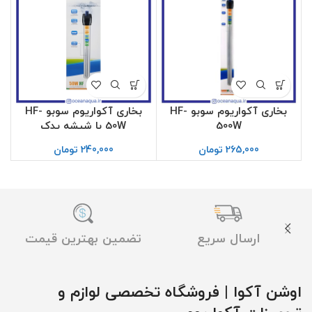
بخاری آکواریوم سوبو HF-
بخاری آکواریوم سوبو HF-
500W
50W با شیشه یدک
265,000
تومان
240,000
تومان
ارسال سریع
تضمین بهترین قیمت
اوشن آکوا | فروشگاه تخصصی لوازم و