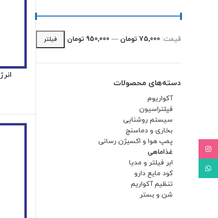
قیمت:
75,000 تومان
—
950,000 تومان
فیلتر
انرژی
دسته‌های محصولات
آکواریوم
فیلتراسیون
سیستم روشنایی
بخاری و دماسنج
پمپ هوا و اکسیژن رسانی
Instagram
غذاماهی
ابر فیلتر و مدیا
WhatsApp
کود مایع دارو
تنظیم آکواریم
شن و بستر