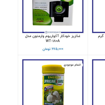
غذاریز خودکار آکواریوم وارمتون مدل
WT-180A
675,000
تومان
اتمام موجودی