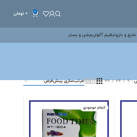
0
0
تومان
مایع و دارو
تنظیم آکواریم
شن و بستر
ش
9
24
36
اتمام موجودی