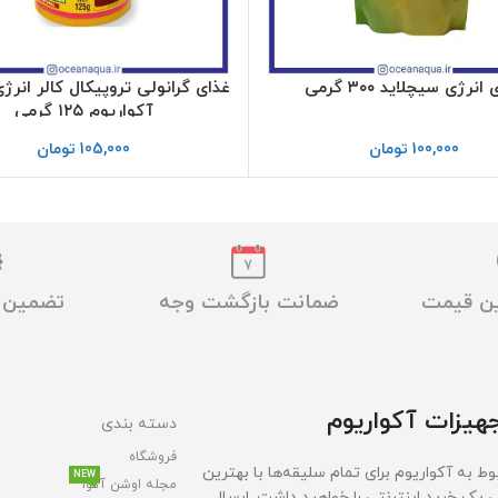
انرژی سیچلاید ۳۰۰ گرمی
غذای گرانولی تروپیکال کالر انرژ
آکواریوم ۱۲۵ گرمی
100,000
تومان
105,000
تومان
ین قیمت
ضمانت بازگشت وجه
تضمین ا
هیزات آکواریوم
دسته بندی
فروشگاه
ط به آکواریوم برای تمام سلیقه‌ها با بهترین
NEW
مجله اوشن آکوا
ی یک خرید اینترنتی را خواهید داشت. ارسال