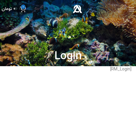
0
0
تومان
Login
[RM_Login]